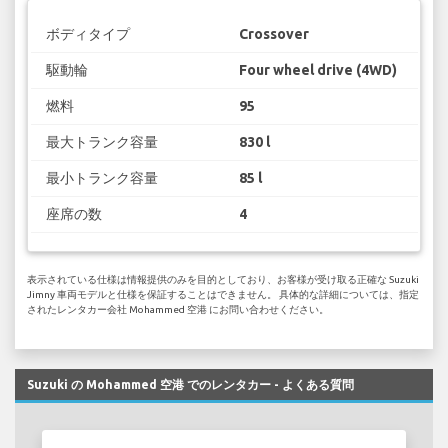
ボディタイプ
Crossover
駆動輪
Four wheel drive (4WD)
燃料
95
最大トランク容量
830 l
最小トランク容量
85 l
座席の数
4
表示されている仕様は情報提供のみを目的としており、お客様が受け取る正確な Suzuki
Jimny 車両モデルと仕様を保証することはできません。 具体的な詳細については、指定
されたレンタカー会社 Mohammed 空港 にお問い合わせください。
Suzuki の Mohammed 空港 でのレンタカー - よくある質問