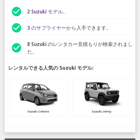
check_circle
2
Suzuki モデル
。
check_circle
3 のサプライヤー
から入手できます。
8 Suzuki のレンタカー見積もりが検索されまし
check_circle
た。
レンタルできる人気の Suzuki モデル:
Suzuki Celerio
Suzuki Jimny