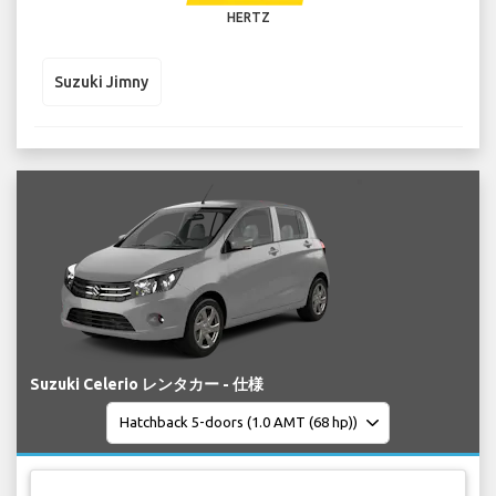
HERTZ
Suzuki Jimny
Suzuki Celerio レンタカー - 仕様